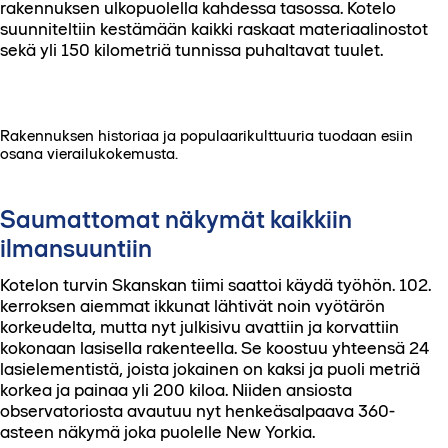
rakennuksen ulkopuolella kahdessa tasossa. Kotelo
suunniteltiin kestämään kaikki raskaat materiaalinostot
sekä yli 150 kilometriä tunnissa puhaltavat tuulet.
Rakennuksen historiaa ja populaarikulttuuria tuodaan esiin
osana vierailukokemusta.
Saumattomat näkymät kaikkiin
ilmansuuntiin
Kotelon turvin Skanskan tiimi saattoi käydä työhön. 102.
kerroksen aiemmat ikkunat lähtivät noin vyötärön
korkeudelta, mutta nyt julkisivu avattiin ja korvattiin
kokonaan lasisella rakenteella. Se koostuu yhteensä 24
lasielementistä, joista jokainen on kaksi ja puoli metriä
korkea ja painaa yli 200 kiloa. Niiden ansiosta
observatoriosta avautuu nyt henkeäsalpaava 360-
asteen näkymä joka puolelle New Yorkia.