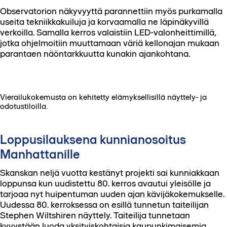
Observatorion näkyvyyttä parannettiin myös purkamalla
useita tekniikkakuiluja ja korvaamalla ne läpinäkyvillä
verkoilla. Samalla kerros valaistiin LED-valonheittimillä,
jotka ohjelmoitiin muuttamaan väriä kellonajan mukaan
parantaen näöntarkkuutta kunakin ajankohtana.
Vierailukokemusta on kehitetty elämyksellisillä näyttely- ja
odotustiloilla.
Loppusilauksena kunnianosoitus
Manhattanille
Skanskan neljä vuotta kestänyt projekti sai kunniakkaan
loppunsa kun uudistettu 80. kerros avautui yleisölle ja
tarjoaa nyt huipentuman uuden ajan kävijäkokemukselle.
Uudessa 80. kerroksessa on esillä tunnetun taiteilijan
Stephen Wiltshiren näyttely. Taiteilija tunnetaan
kyvystään luoda yksityiskohtaisia kaupunkimaisemia