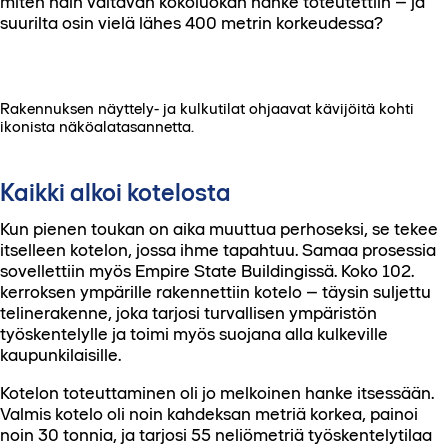
miten näin valtavan kokoluokan hanke toteutettiin – ja
suurilta osin vielä lähes 400 metrin korkeudessa?
Rakennuksen näyttely- ja kulkutilat ohjaavat kävijöitä kohti
ikonista näköalatasannetta.
Kaikki alkoi kotelosta
Kun pienen toukan on aika muuttua perhoseksi, se tekee
itselleen kotelon, jossa ihme tapahtuu. Samaa prosessia
sovellettiin myös Empire State Buildingissä. Koko 102.
kerroksen ympärille rakennettiin kotelo – täysin suljettu
telinerakenne, joka tarjosi turvallisen ympäristön
työskentelylle ja toimi myös suojana alla kulkeville
kaupunkilaisille.
Kotelon toteuttaminen oli jo melkoinen hanke itsessään.
Valmis kotelo oli noin kahdeksan metriä korkea, painoi
noin 30 tonnia, ja tarjosi 55 neliömetriä työskentelytilaa