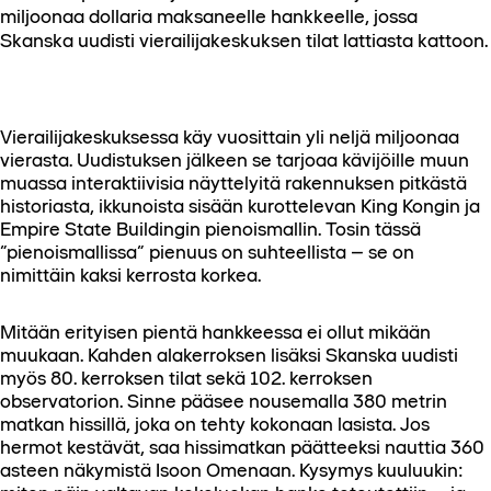
miljoonaa dollaria maksaneelle hankkeelle, jossa
Skanska uudisti vierailijakeskuksen tilat lattiasta kattoon.
Vierailijakeskuksessa käy vuosittain yli neljä miljoonaa
vierasta. Uudistuksen jälkeen se tarjoaa kävijöille muun
muassa interaktiivisia näyttelyitä rakennuksen pitkästä
historiasta, ikkunoista sisään kurottelevan King Kongin ja
Empire State Buildingin pienoismallin. Tosin tässä
”pienoismallissa” pienuus on suhteellista – se on
nimittäin kaksi kerrosta korkea.
Mitään erityisen pientä hankkeessa ei ollut mikään
muukaan. Kahden alakerroksen lisäksi Skanska uudisti
myös 80. kerroksen tilat sekä 102. kerroksen
observatorion. Sinne pääsee nousemalla 380 metrin
matkan hissillä, joka on tehty kokonaan lasista. Jos
hermot kestävät, saa hissimatkan päätteeksi nauttia 360
asteen näkymistä Isoon Omenaan. Kysymys kuuluukin: